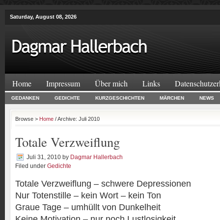
Saturday, August 08, 2026
Home
Impressum
Über mich
Links
Datenschutzer
GEDANKEN
GEDICHTE
KURZGESCHICHTEN
MÄRCHEN
NEWS
Browse >
Home
/ Archive: Juli 2010
Totale Verzweiflung
Juli 31, 2010
by
Dagmar Hallerbach
Filed under
Gedichte
Totale Verzweiflung – schwere Depressionen
Nur Totenstille – kein Wort – kein Ton
Graue Tage – umhüllt von Dunkelheit
Keine Motivation – nur noch Lustlosigkeit