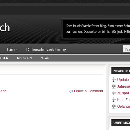
Links
Datenschutzerklärung
CHTEN
MÄRCHEN
NEWS
NEUESTE 
Update 
Jahresr
bach
Leave a Comment
Zu spät
Kein E
Gefang
ÜBER MIC