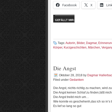
Facebook
X
Lin
GEFÄLLT MIR:
Tags:
Autorin
,
Bilder
,
Dagmar
,
Erinneru
Körper
,
Kurzgeschichten
,
Märchen
,
Vergan
Die Angst
Oktober 28, 2018
by
Dagmar Hallerba
Filed under
Gedanken
Die Angst, nichts richtig zu machen, wird zu
Die Angst keinen Schlaf zu finden,läßt mich
Die Angst treibt mich um…
Wie konnte es geschehenh,das ich so in’s t
Es lief so lang so gut