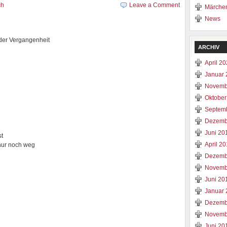
ch
Leave a Comment
Märche
News
 der Vergangenheit
ARCHIV
April 2
Januar 
Novemb
Oktober
Septem
Dezemb
Juni 20
st
April 2
nur noch weg
Dezemb
Novemb
Juni 20
Januar 
Dezemb
Novemb
Juni 20