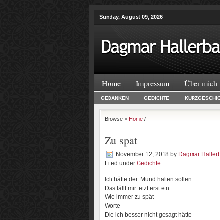
Sunday, August 09, 2026
Home
Impressum
Über mich
GEDANKEN
GEDICHTE
KURZGESCHI
Browse >
Home
/
Zu spät
November 12, 2018
by
Dagmar Haller
Filed under
Gedichte
Ich hätte den Mund halten sollen
Das fällt mir jetzt erst ein
Wie immer zu spät
Worte
Die ich besser nicht gesagt hätte