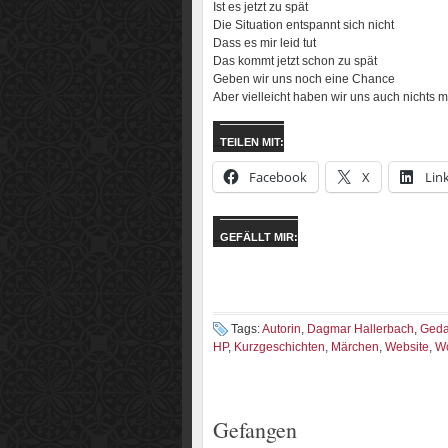
Ist es jetzt zu spät
Die Situation entspannt sich nicht
Dass es mir leid tut
Das kommt jetzt schon zu spät
Geben wir uns noch eine Chance
Aber vielleicht haben wir uns auch nichts 
TEILEN MIT:
Facebook
X
Lin
GEFÄLLT MIR:
Tags:
Autorin
,
Dagmar Hallerbach
,
Ged
HP
,
Kurzgeschichten
,
Märchen
,
Website
,
Wo
Gefangen