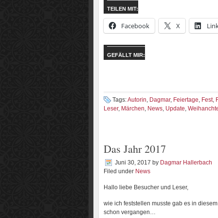
TEILEN MIT:
Facebook
X
Lin
GEFÄLLT MIR:
Tags:
Autorin
,
Dagmar
,
Feiertage
,
Fest
,
Leser
,
Märchen
,
News
,
Update
,
Weihancht
Das Jahr 2017
Juni 30, 2017
by
Dagmar Hallerbach
Filed under
News
Hallo liebe Besucher und Leser,
wie ich feststellen musste gab es in diese
schon vergangen…