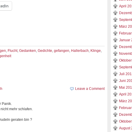
kedIn
April 2
Dezemb
Septem
März 2
Februar
Januar 
Dezemb
ngen
,
Flucht
,
Gedanken
,
Gedichte
,
gefangen
,
Hallerbach
,
Klinge
,
Novemb
genheit
Oktober
Septem
Juli 20
Juni 20
Mai 20
ch
Leave a Comment
April 2
März 2
r Panik.
Februar
 nicht mehr schlafen.
Dezemb
rudeln geraten bin ?
Oktober
August 