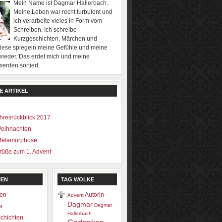
Mein Name ist Dagmar Hallerbach.
Meine Leben war recht turbulent und
ich verarbeite vieles in Form vom
Schreiben. Ich schreibe
Kurzgeschichten, Märchen und
Diese spiegeln meine Gefühle und meine
ieder. Das erdet mich und meine
rden sortiert.
E ARTIKEL
hresrückblick 2017
Weihnachten
Metamorphose
rüße zum 1. Advent
IEN
TAG WOLKE
en
Autorin
Advent
Dagmar
Dagmar
e
Hallerbach
chichten