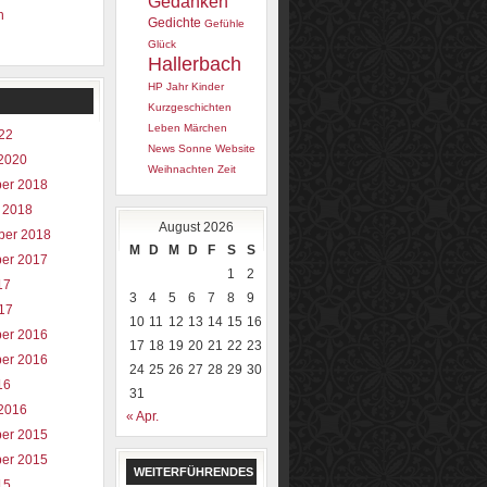
Gedanken
n
Gedichte
Gefühle
Glück
Hallerbach
HP
Jahr
Kinder
Kurzgeschichten
Leben
Märchen
022
News
Sonne
Website
2020
Weihnachten
Zeit
er 2018
 2018
August 2026
ber 2018
M
D
M
D
F
S
S
er 2017
1
2
17
3
4
5
6
7
8
9
017
10
11
12
13
14
15
16
er 2016
17
18
19
20
21
22
23
er 2016
24
25
26
27
28
29
30
16
31
2016
« Apr.
er 2015
er 2015
WEITERFÜHRENDES
15