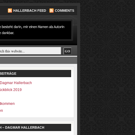
HALLERBACH FEED
COMMENTS
BEITRÄGE
Dagmar Hallerbach
ückblick 2019
ntkommen
en
H – DAGMAR HALLERBACH