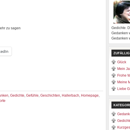
Gedichte. 
mehr zu sagen
Gedanken w
Gedanken we
kedIn
ZUFÄLLIG
Glück
Mein Ja
Frohe 
Meine 
Liebe G
anken
,
Gedichte
,
Gefühle
,
Geschichten
,
Hallerbach
,
Homepage
,
rte
KATEGOR
Gedank
Gedicht
Kurzges