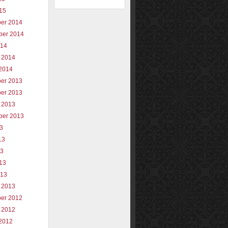
015
er 2014
ber 2014
014
 2014
2014
er 2013
er 2013
 2013
ber 2013
13
13
13
013
013
 2013
er 2012
 2012
2012