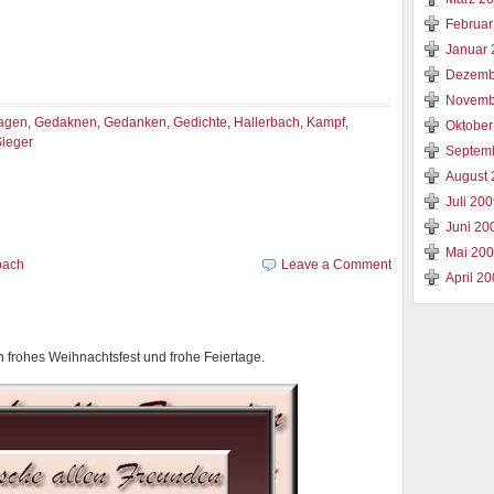
Februar
Januar 
Dezemb
Novemb
agen
,
Gedaknen
,
Gedanken
,
Gedichte
,
Hallerbach
,
Kampf
,
Oktober
ieger
Septem
August 
Juli 20
Juni 20
Mai 20
bach
Leave a Comment
April 2
 frohes Weihnachtsfest und frohe Feiertage.