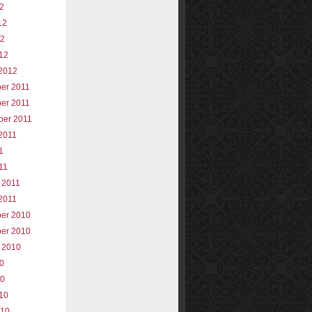
12
12
12
012
2012
er 2011
er 2011
ber 2011
2011
1
11
 2011
2011
er 2010
er 2010
 2010
10
10
010
010