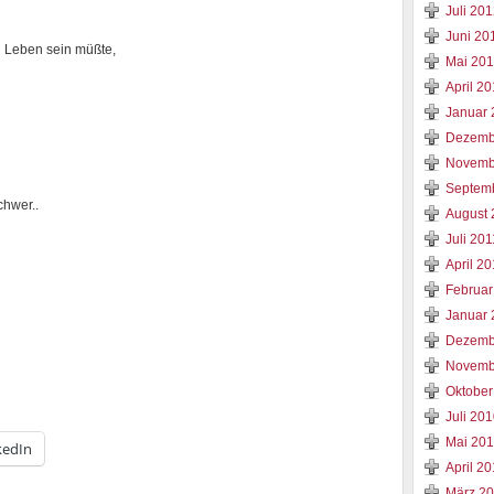
Juli 20
Juni 20
 Leben sein müßte,
Mai 20
April 2
Januar 
Dezemb
Novemb
Septem
hwer..
August 
Juli 201
April 20
Februar
Januar 
Dezemb
Novemb
Oktober
Juli 20
Mai 20
kedIn
April 2
März 2