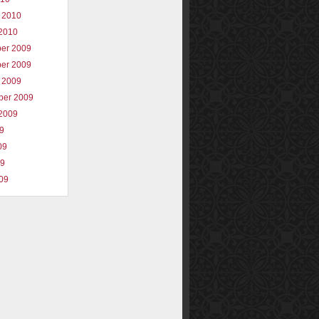
 2010
2010
er 2009
er 2009
 2009
ber 2009
2009
09
09
09
009