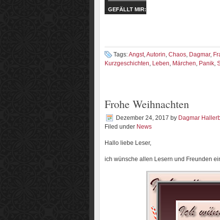
GEFÄLLT MIR:
Tags:
Angst
,
Autorin
,
Chaos
,
Dagmar
,
Fr
Kurzgeschichten
,
Leben
,
Märchen
,
Panik
,
S
Frohe Weihnachten
Dezember 24, 2017
by
Dagmar Haller
Filed under
News
Hallo liebe Leser,
ich wünsche allen Lesern und Freunden ein