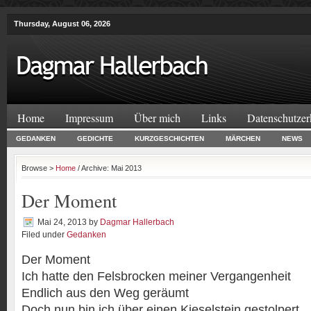
Thursday, August 06, 2026
Home
Impressum
Über mich
Links
Datenschutzer
GEDANKEN
GEDICHTE
KURZGESCHICHTEN
MÄRCHEN
NEWS
Browse >
Home
/ Archive: Mai 2013
Der Moment
Mai 24, 2013
by
Dagmar Hallerbach
Filed under
Gedanken
Der Moment
Ich hatte den Felsbrocken meiner Vergangenheit
Endlich aus den Weg geräumt
Doch nun bin ich über einen Kieselstein gestolpert