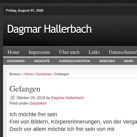
Friday, August 07, 2026
Home
Impressum
Über mich
Links
Datenschutzer
GEDANKEN
GEDICHTE
KURZGESCHICHTEN
MÄRCHEN
NEWS
Browse >
Home
/
Gedanken
/ Gefangen
Gefangen
Oktober 28, 2018
by
Dagmar Hallerbach
Filed under
Gedanken
Ich möchte frei sein
Frei von Bildern, Körpererinnerungen, von der Verg
Doch vor allem möchte ich frei sein von mir