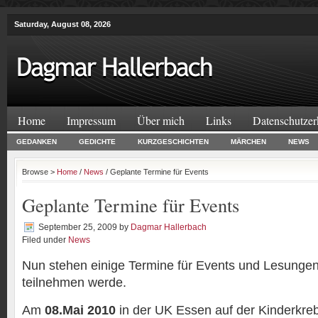
Saturday, August 08, 2026
Home
Impressum
Über mich
Links
Datenschutzer
GEDANKEN
GEDICHTE
KURZGESCHICHTEN
MÄRCHEN
NEWS
Browse >
Home
/
News
/ Geplante Termine für Events
Geplante Termine für Events
September 25, 2009
by
Dagmar Hallerbach
Filed under
News
Nun stehen einige Termine für Events und Lesungen 
teilnehmen werde.
Am
08.Mai 2010
in der UK Essen auf der Kinderkrebs