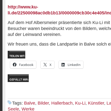
http://www.ku-
li.de/22500098ac0db1b13/0000009cb30c4e405/in
Auf dem Hof Albersmeier präsentierte sich Ku-Li
mit
Besucher waren beeindruckt von den Bildern, welc
auf der Leinwand vereinen.
Wir freuen uns, dass die Landpartie in Balve solch ei
TEILEN MIT:
Facebook
X
LinkedIn
GEFÄLLT MIR:
Tags:
Balve
,
Bilder
,
Hallerbach
,
Ku-Li
,
Künstler
,
La
Seele
,
Werke