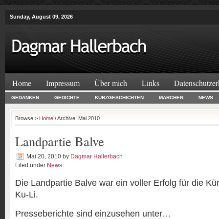
Sunday, August 09, 2026
Home
Impressum
Über mich
Links
Datenschutzer
GEDANKEN
GEDICHTE
KURZGESCHICHTEN
MÄRCHEN
NEWS
Browse >
Home
/ Archive: Mai 2010
Landpartie Balve
Mai 20, 2010
by
Dagmar Hallerbach
Filed under
News
Die Landpartie Balve war ein voller Erfolg für die K
Ku-Li.
Presseberichte sind einzusehen unter…