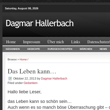
Saturday, August 08, 2026
Home
Impressum
Über mich
Links
Datenschutzer
GEDANKEN
GEDICHTE
KURZGESCHICHTEN
MÄRCHEN
NEWS
Browse >
Home
/
Das Leben kann…
Oktober 22, 2013
by
Dagmar Hallerbach
Filed under
Gedanken
Hallo liebe Leser,
das Leben kann so schön sein…
Auch wenn es so manch böse Überraschung gibt – d