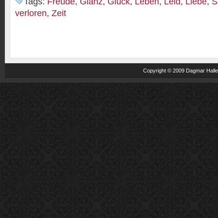
Tags:
Freude
,
Glanz
,
Glück
,
Leben
,
Leid
,
Liebe
,
S
verloren
,
Zeit
Copyright © 2009 Dagmar Haller