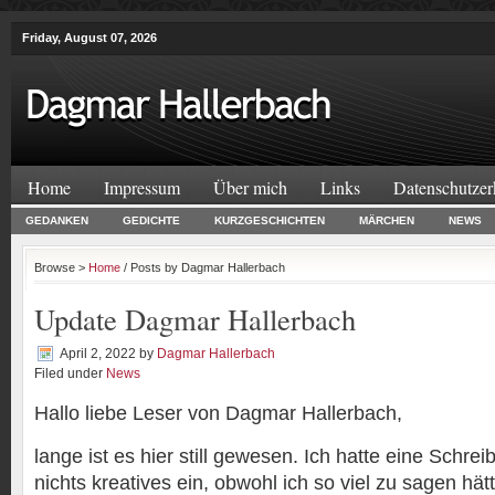
Friday, August 07, 2026
Home
Impressum
Über mich
Links
Datenschutzer
GEDANKEN
GEDICHTE
KURZGESCHICHTEN
MÄRCHEN
NEWS
Browse >
Home
/ Posts by Dagmar Hallerbach
Update Dagmar Hallerbach
April 2, 2022
by
Dagmar Hallerbach
Filed under
News
Hallo liebe Leser von Dagmar Hallerbach,
lange ist es hier still gewesen. Ich hatte eine Schreib
nichts kreatives ein, obwohl ich so viel zu sagen hät