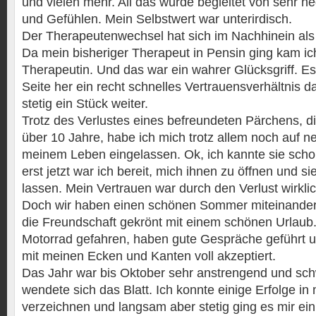
und vielen mehr. All das wurde begleitet von sehr 
und Gefühlen. Mein Selbstwert war unterirdisch.
Der Therapeutenwechsel hat sich im Nachhinein als 
Da mein bisheriger Therapeut in Pensin ging kam ic
Therapeutin. Und das war ein wahrer Glücksgriff. E
Seite her ein recht schnelles Vertrauensverhältnis
stetig ein Stück weiter.
Trotz des Verlustes eines befreundeten Pärchens, d
über 10 Jahre, habe ich mich trotz allem noch auf 
meinem Leben eingelassen. Ok, ich kannte sie scho
erst jetzt war ich bereit, mich ihnen zu öffnen und s
lassen. Mein Vertrauen war durch den Verlust wirklich
Doch wir haben einen schönen Sommer miteinander
die Freundschaft gekrönt mit einem schönen Urlaub
Motorrad gefahren, haben gute Gespräche geführt 
mit meinen Ecken und Kanten voll akzeptiert.
Das Jahr war bis Oktober sehr anstrengend und sc
wendete sich das Blatt. Ich konnte einige Erfolge i
verzeichnen und langsam aber stetig ging es mir ein