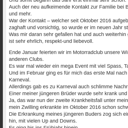
Und somit begann das Jahr erst einmal sehr schön.
Auch der neu aufkeimende Kontakt zur Familie bei B
und mehr.
War der Kontakt – welcher seit Oktober 2016 aufgeb
zaghaft und vorsichtig, so wurde er im neuen Jahr st
Was mir daran sehr gefallen hat und auch weiterhin g
ist sehr ehrlich, respekt-und liebevoll.
Ende Januar feierten wir im Motorradclub unsere Win
anderen Clubs.
Es war mal wieder ein mega Event mit viel Spass, T
Und im Februar ging es für mich das erste Mal nac
Karneval.
Allerdings gab es zu Karneval auch schlimme Nachr
Einer meiner jüngeren Brüder wurde sehr krank und 
Ja, das war nun der zweite Krankheitsfall unter mei
mein Zwilling erkrankte im Oktober 2016 schon schw
Die Erkrankung meines jüngeren Buders zog sich ei
hin, mit vielen Up and Downs.
Es ging bis ins Frühjahr hinein.