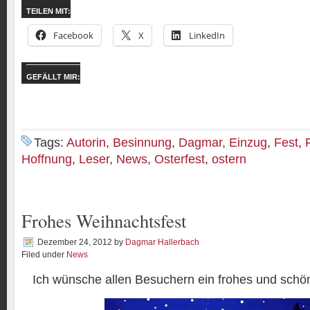
TEILEN MIT:
Facebook
X
LinkedIn
GEFÄLLT MIR:
Tags:
Autorin
,
Besinnung
,
Dagmar
,
Einzug
,
Fest
,
Hoffnung
,
Leser
,
News
,
Osterfest
,
ostern
Frohes Weihnachtsfest
Dezember 24, 2012
by
Dagmar Hallerbach
Filed under
News
Ich wünsche allen Besuchern ein frohes und schö