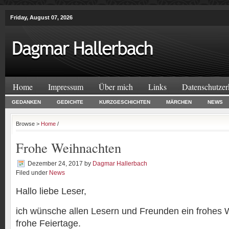
Friday, August 07, 2026
Home
Impressum
Über mich
Links
Datenschutzer
GEDANKEN
GEDICHTE
KURZGESCHICHTEN
MÄRCHEN
NEWS
Browse >
Home
/
Frohe Weihnachten
Dezember 24, 2017
by
Dagmar Hallerbach
Filed under
News
Hallo liebe Leser,
ich wünsche allen Lesern und Freunden ein frohes 
frohe Feiertage.