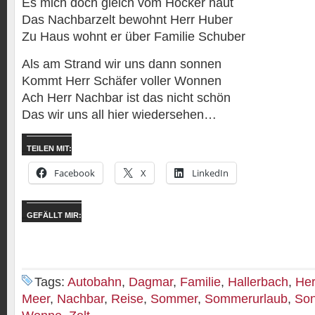
Es mich doch gleich vom Hocker haut
Das Nachbarzelt bewohnt Herr Huber
Zu Haus wohnt er über Familie Schuber
Als am Strand wir uns dann sonnen
Kommt Herr Schäfer voller Wonnen
Ach Herr Nachbar ist das nicht schön
Das wir uns all hier wiedersehen…
TEILEN MIT:
Facebook
X
LinkedIn
GEFÄLLT MIR:
Tags:
Autobahn
,
Dagmar
,
Familie
,
Hallerbach
,
Her
Meer
,
Nachbar
,
Reise
,
Sommer
,
Sommerurlaub
,
So