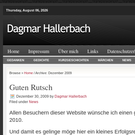
Thursday, August 06, 2026
Home
Impressum
Über mich
Links
Datenschutzer
GEDANKEN
GEDICHTE
KURZGESCHICHTEN
MÄRCHEN
NEWS
Browse >
Home
/ Archive: Dezember 2009
Guten Rutsch
Dezember 30, 2009
by
Dagmar Hallerbach
Filed under
News
Allen Besuchern dieser Website wünsche ich einen 
2010.
Und damit es gelinge möge hier ein kleines Erfolgs