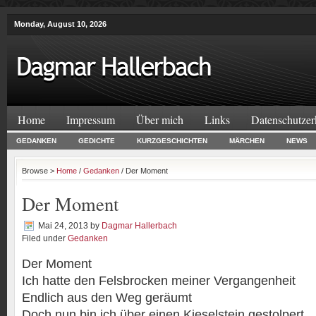
Monday, August 10, 2026
Home
Impressum
Über mich
Links
Datenschutzer
GEDANKEN
GEDICHTE
KURZGESCHICHTEN
MÄRCHEN
NEWS
Browse >
Home
/
Gedanken
/ Der Moment
Der Moment
Mai 24, 2013
by
Dagmar Hallerbach
Filed under
Gedanken
Der Moment
Ich hatte den Felsbrocken meiner Vergangenheit
Endlich aus den Weg geräumt
Doch nun bin ich über einen Kieselstein gestolpert