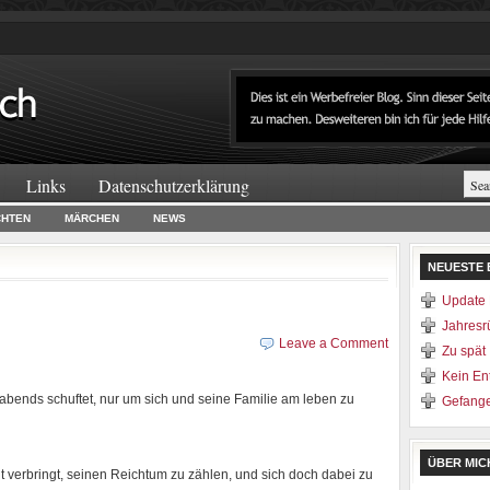
Links
Datenschutzerklärung
CHTEN
MÄRCHEN
NEWS
NEUESTE 
Update 
Jahresr
Leave a Comment
Zu spät
Kein E
 abends schuftet, nur um sich und seine Familie am leben zu
Gefang
ÜBER MIC
 verbringt, seinen Reichtum zu zählen, und sich doch dabei zu