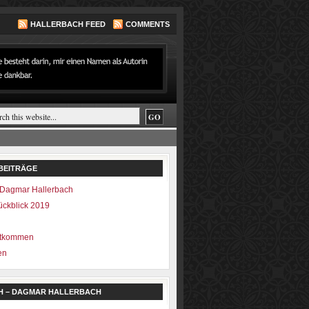
HALLERBACH FEED
COMMENTS
BEITRÄGE
Dagmar Hallerbach
ückblick 2019
ntkommen
en
H – DAGMAR HALLERBACH