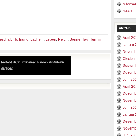
Märche
News
ARCHIV
April 2
eschäft
,
Hoffnung
,
Lächeln
,
Leben
,
Reich
,
Sonne
,
Tag
,
Termin
Januar 
Novemb
Oktober
Septem
Dezemb
Juni 20
April 2
Dezemb
Novemb
Juni 20
Januar 
Dezemb
Novemb
Juni 20