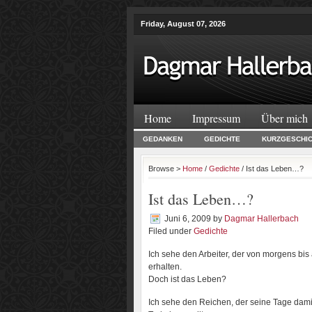
Friday, August 07, 2026
Home
Impressum
Über mich
GEDANKEN
GEDICHTE
KURZGESCHI
Browse >
Home
/
Gedichte
/ Ist das Leben…?
Ist das Leben…?
Juni 6, 2009
by
Dagmar Hallerbach
Filed under
Gedichte
Ich sehe den Arbeiter, der von morgens bis
erhalten.
Doch ist das Leben?
Ich sehe den Reichen, der seine Tage damit