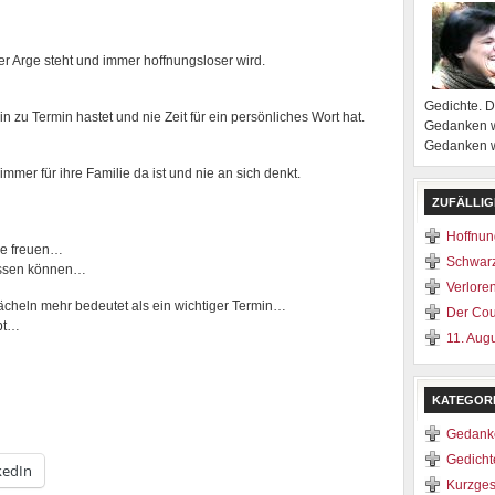
der Arge steht und immer hoffnungsloser wird.
Gedichte. 
 zu Termin hastet und nie Zeit für ein persönliches Wort hat.
Gedanken w
Gedanken we
mmer für ihre Familie da ist und nie an sich denkt.
ZUFÄLLIG
Hoffnu
ume freuen…
Schwar
essen können…
Verlore
Lächeln mehr bedeutet als ein wichtiger Termin…
Der Cou
ibt…
11. Aug
KATEGOR
Gedank
Gedicht
kedIn
Kurzges