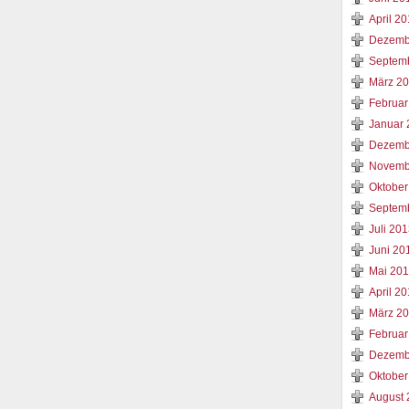
April 2
Dezemb
Septem
März 2
Februar
Januar 
Dezemb
Novemb
Oktober
Septem
Juli 20
Juni 20
Mai 20
April 2
März 2
Februar
Dezemb
Oktober
August 