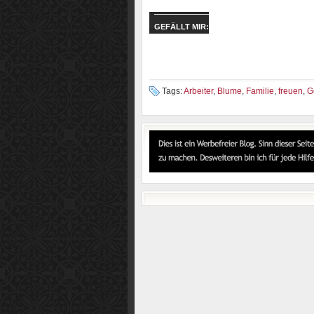
GEFÄLLT MIR:
Tags:
Arbeiter
,
Blume
,
Familie
,
freuen
,
G