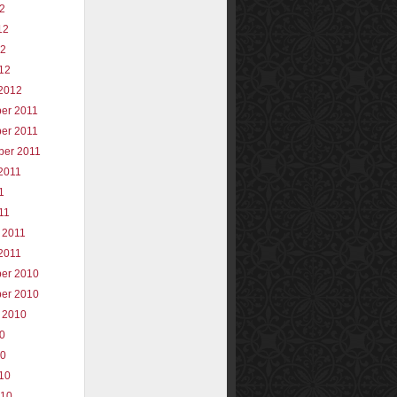
12
12
12
012
2012
er 2011
er 2011
ber 2011
2011
1
11
 2011
2011
er 2010
er 2010
 2010
10
10
010
010