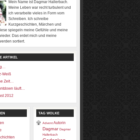
Mein Name ist Dagmar Hallerbach.
Meine Leben war recht turbulent und
ich verarbeite vieles in Form vom
Schreiben. Ich schreibe
Kurzgeschichten, Märchen und
Diese spiegeln meine Gefühle und meine
ieder. Das erdet mich und meine
rden sortiert.
E ARTIKEL
ng…
z-Weiß
ne Zeit…
ntdown läuft…
ust 2012
IEN
TAG WOLKE
en
Autorin
Advent
Dagmar
Dagmar
e
Hallerbach
chichten