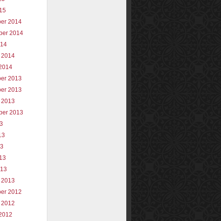
015
er 2014
ber 2014
014
 2014
2014
er 2013
er 2013
 2013
ber 2013
13
13
13
013
013
 2013
er 2012
 2012
2012