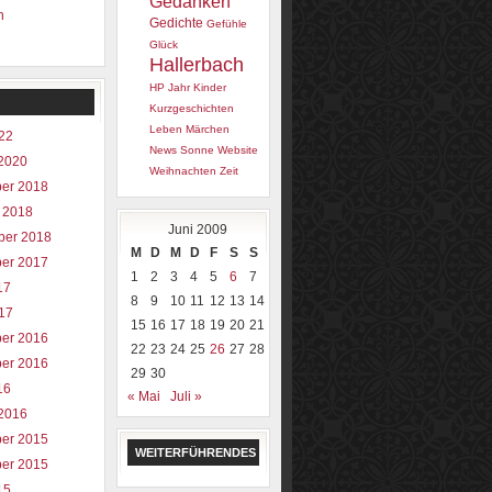
Gedanken
n
Gedichte
Gefühle
Glück
Hallerbach
HP
Jahr
Kinder
Kurzgeschichten
Leben
Märchen
022
News
Sonne
Website
2020
Weihnachten
Zeit
er 2018
 2018
Juni 2009
ber 2018
M
D
M
D
F
S
S
er 2017
1
2
3
4
5
6
7
17
8
9
10
11
12
13
14
017
15
16
17
18
19
20
21
er 2016
22
23
24
25
26
27
28
er 2016
29
30
16
« Mai
Juli »
2016
er 2015
WEITERFÜHRENDES
er 2015
15