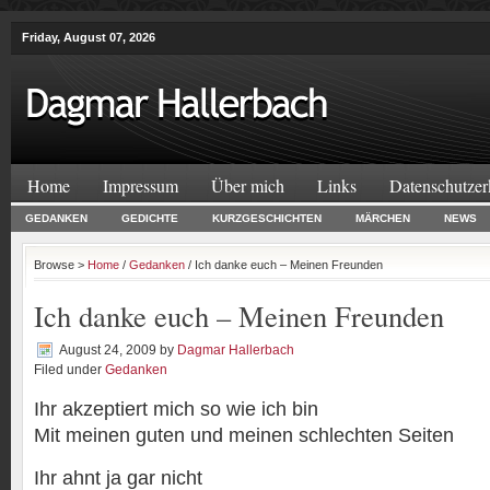
Friday, August 07, 2026
Home
Impressum
Über mich
Links
Datenschutzer
GEDANKEN
GEDICHTE
KURZGESCHICHTEN
MÄRCHEN
NEWS
Browse >
Home
/
Gedanken
/ Ich danke euch – Meinen Freunden
Ich danke euch – Meinen Freunden
August 24, 2009
by
Dagmar Hallerbach
Filed under
Gedanken
Ihr akzeptiert mich so wie ich bin
Mit meinen guten und meinen schlechten Seiten
Ihr ahnt ja gar nicht