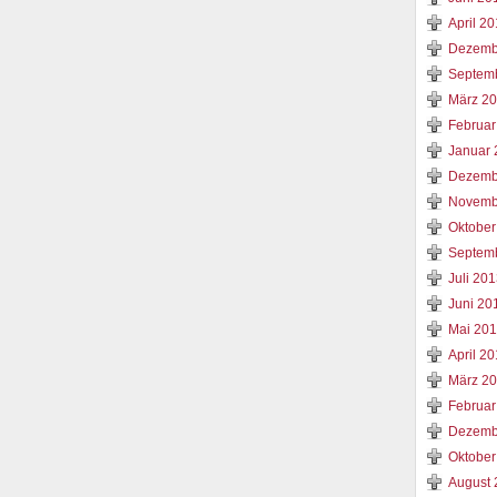
April 2
Dezemb
Septem
März 2
Februar
Januar 
Dezemb
Novemb
Oktober
Septem
Juli 20
Juni 20
Mai 20
April 2
März 2
Februar
Dezemb
Oktober
August 