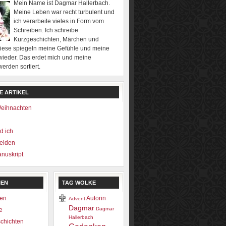
Mein Name ist Dagmar Hallerbach.
Meine Leben war recht turbulent und
ich verarbeite vieles in Form vom
Schreiben. Ich schreibe
Kurzgeschichten, Märchen und
Diese spiegeln meine Gefühle und meine
ieder. Das erdet mich und meine
rden sortiert.
E ARTIKEL
Weihnachten
d ich
elden
nuskript
IEN
TAG WOLKE
en
Autorin
Advent
Dagmar
Dagmar
e
Hallerbach
chichten