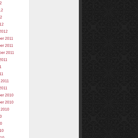
12
12
12
012
2012
er 2011
er 2011
ber 2011
2011
1
11
 2011
2011
er 2010
er 2010
 2010
10
10
010
010