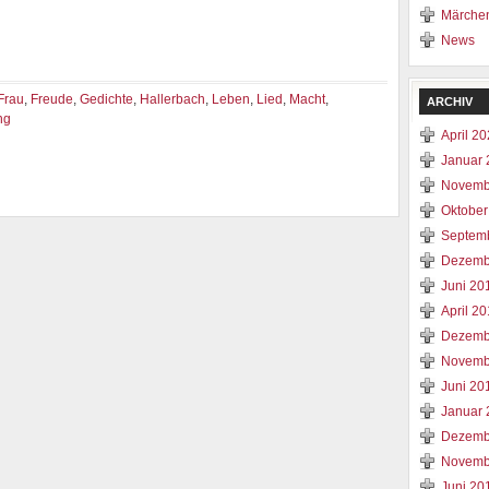
Märche
News
Frau
,
Freude
,
Gedichte
,
Hallerbach
,
Leben
,
Lied
,
Macht
,
ARCHIV
ng
April 2
Januar 
Novemb
Oktober
Septem
Dezemb
Juni 20
April 2
Dezemb
Novemb
Juni 20
Januar 
Dezemb
Novemb
Juni 20