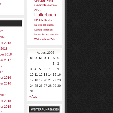
Gedanken
n
Gedichte
Gefühle
Glück
Hallerbach
HP
Jahr
Kinder
Kurzgeschichten
Leben
Märchen
022
News
Sonne
Website
2020
Weihnachten
Zeit
er 2018
 2018
August 2026
ber 2018
M
D
M
D
F
S
S
er 2017
1
2
17
3
4
5
6
7
8
9
017
10
11
12
13
14
15
16
er 2016
17
18
19
20
21
22
23
er 2016
24
25
26
27
28
29
30
16
31
2016
« Apr.
er 2015
er 2015
WEITERFÜHRENDES
15