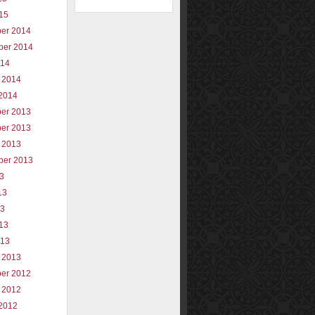
015
er 2014
ber 2014
014
 2014
2014
er 2013
er 2013
 2013
ber 2013
13
13
13
013
013
 2013
er 2012
 2012
2012