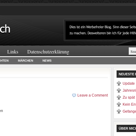
Links
Datenschutzerklärung
CHTEN
MÄRCHEN
NEWS
NEUESTE 
Update 
Jahresr
Leave a Comment
Zu spät
Kein E
en
Gefang
ÜBER MIC