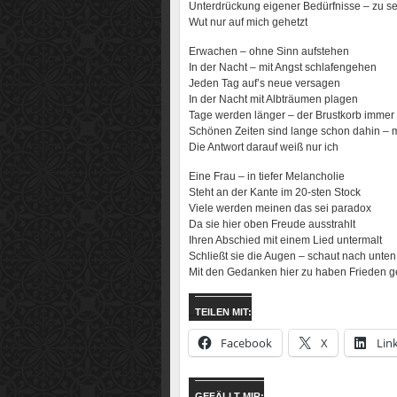
Unterdrückung eigener Bedürfnisse – zu se
Wut nur auf mich gehetzt
Erwachen – ohne Sinn aufstehen
In der Nacht – mit Angst schlafengehen
Jeden Tag auf’s neue versagen
In der Nacht mit Albträumen plagen
Tage werden länger – der Brustkorb immer
Schönen Zeiten sind lange schon dahin – 
Die Antwort darauf weiß nur ich
Eine Frau – in tiefer Melancholie
Steht an der Kante im 20-sten Stock
Viele werden meinen das sei paradox
Da sie hier oben Freude ausstrahlt
Ihren Abschied mit einem Lied untermalt
Schließt sie die Augen – schaut nach unten
Mit den Gedanken hier zu haben Frieden 
TEILEN MIT:
Facebook
X
Lin
GEFÄLLT MIR: