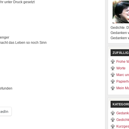
hr unter Druck gesetzt
Gedichte. 
Gedanken w
 enger
Gedanken we
macht das Leben so noch Sinn
ZUFÄLLIG
Frohe 
Worte
Marc un
Papierh
Mein Ma
gefunden
KATEGOR
kedIn
Gedank
Gedicht
Kurzges