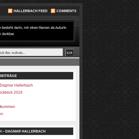
HALLERBACH FEED
COMMENTS
BEITRÄGE
Dagmar Hallerbach
ückblick 2019
ntkommen
en
H – DAGMAR HALLERBACH