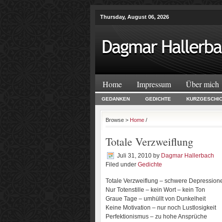
Thursday, August 06, 2026
Home
Impressum
Über mich
GEDANKEN
GEDICHTE
KURZGESCHI
Browse >
Home
/
Totale Verzweiflung
Juli 31, 2010
by
Dagmar Hallerbach
Filed under
Gedichte
Totale Verzweiflung – schwere Depression
Nur Totenstille – kein Wort – kein Ton
Graue Tage – umhüllt von Dunkelheit
Keine Motivation – nur noch Lustlosigkeit
Perfektionismus – zu hohe Ansprüche