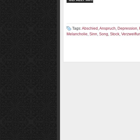
Tags:
Abschied
,
Anspruch
,
Depression
,
Melancholie
,
Sinn
,
Song
,
Stock
,
Verzweiflu