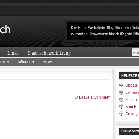
Links
Datenschutzerklärung
CHTEN
MÄRCHEN
NEWS
NEUESTE 
Update 
Jahresr
Leave a Comment
Zu spät
Kein E
Gefang
ÜBER MIC