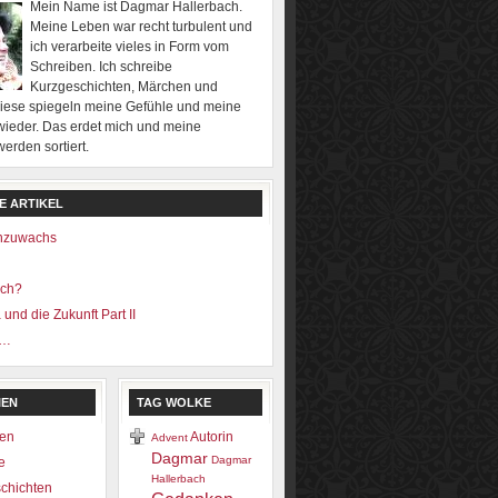
Mein Name ist Dagmar Hallerbach.
Meine Leben war recht turbulent und
ich verarbeite vieles in Form vom
Schreiben. Ich schreibe
Kurzgeschichten, Märchen und
Diese spiegeln meine Gefühle und meine
ieder. Das erdet mich und meine
rden sortiert.
E ARTIKEL
enzuwachs
ich?
 und die Zukunft Part II
e…
IEN
TAG WOLKE
en
Autorin
Advent
Dagmar
Dagmar
e
Hallerbach
chichten