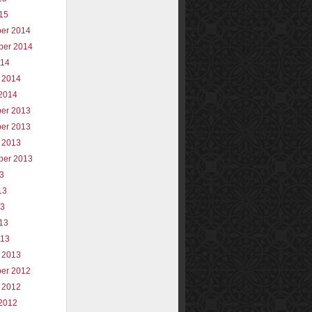
015
er 2014
ber 2014
014
 2014
2014
er 2013
er 2013
 2013
ber 2013
13
13
13
013
013
 2013
er 2012
 2012
2012