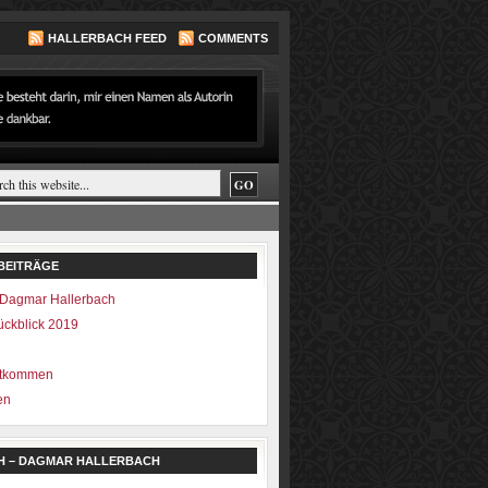
HALLERBACH FEED
COMMENTS
BEITRÄGE
Dagmar Hallerbach
ückblick 2019
ntkommen
en
H – DAGMAR HALLERBACH