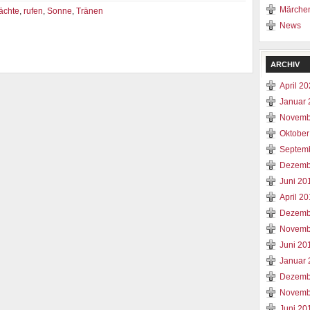
Märche
ächte
,
rufen
,
Sonne
,
Tränen
News
ARCHIV
April 2
Januar 
Novemb
Oktober
Septem
Dezemb
Juni 20
April 2
Dezemb
Novemb
Juni 20
Januar 
Dezemb
Novemb
Juni 20