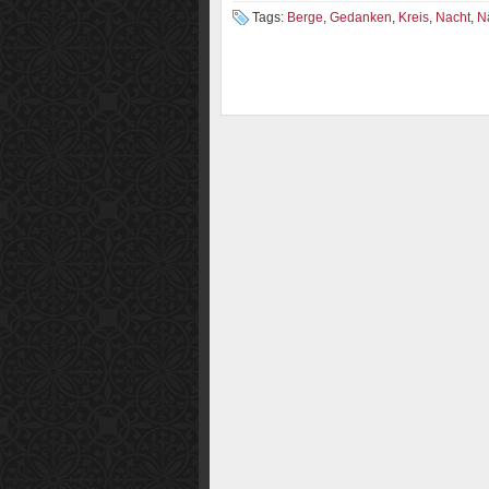
Tags:
Berge
,
Gedanken
,
Kreis
,
Nacht
,
N