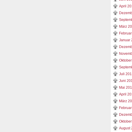
April 2
Dezemb
Septem
März 2
Februar
Januar 
Dezemb
Novemb
Oktober
Septem
Juli 20
Juni 20
Mai 20
April 2
März 2
Februar
Dezemb
Oktober
August 