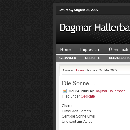
Saturday, August 08, 2026
Home
Impressum
Über mich
GEDANKEN
GEDICHTE
KURZGESCHI
Browse >
Home
/ Archive: 24. Mai 2009
Die Sonne…
Mai 24, 2009
by
Dagmar Hallerbach
Filed under
Gedichte
Glutrot
Hinter den Bergen
Geht die Sonne unter
Und sagt uns Adieu