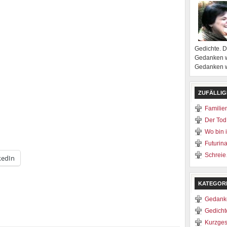
Gedichte. 
Gedanken w
Gedanken we
ZUFÄLLIG
Famili
Der Tod
Wo bin 
Futurina
Schrei
kedIn
KATEGOR
Gedank
Gedicht
Kurzges