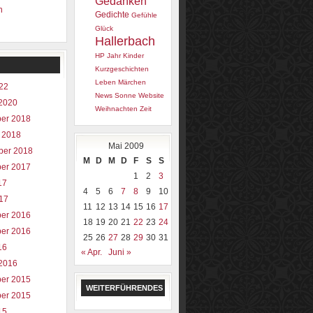
Gedanken
n
Gedichte
Gefühle
Glück
Hallerbach
HP
Jahr
Kinder
Kurzgeschichten
Leben
Märchen
022
News
Sonne
Website
2020
Weihnachten
Zeit
er 2018
 2018
Mai 2009
ber 2018
M
D
M
D
F
S
S
er 2017
1
2
3
17
4
5
6
7
8
9
10
017
11
12
13
14
15
16
17
er 2016
18
19
20
21
22
23
24
er 2016
25
26
27
28
29
30
31
16
« Apr.
Juni »
2016
er 2015
WEITERFÜHRENDES
er 2015
15