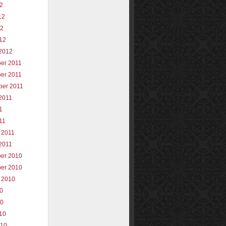
12
12
12
012
2012
er 2011
er 2011
ber 2011
2011
1
11
 2011
2011
er 2010
er 2010
 2010
10
10
010
010